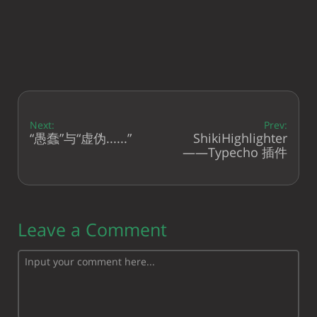
Next:
Prev:
“愚蠢”与“虚伪......”
ShikiHighlighter
——Typecho 插件
Leave a Comment