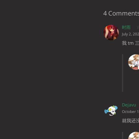
4 Comment
时雨
W
July 2, 20
我 tm
Dejavu
October 1
就我还