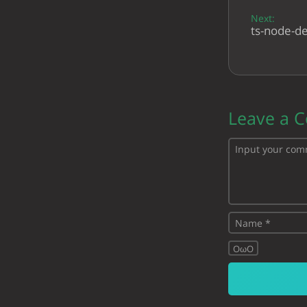
Next:
ts-node-
Leave a 
OωO