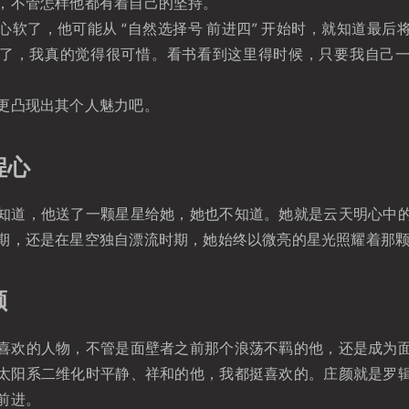
，不管怎样他都有着自己的坚持。
心软了，他可能从 “自然选择号 前进四” 开始时，就知道最后
了，我真的觉得很可惜。看书看到这里得时候，只要我自己
。
更凸现出其个人魅力吧。
程心
知道，他送了一颗星星给她，她也不知道。她就是云天明心中
期，还是在星空独自漂流时期，她始终以微亮的星光照耀着那
颜
喜欢的人物，不管是面壁者之前那个浪荡不羁的他，还是成为
太阳系二维化时平静、祥和的他，我都挺喜欢的。庄颜就是罗
前进。